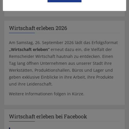
Wirtschaft erleben 2026
Am Samstag, 26. September 2026 lädt das Erfolgsformat
„Wirtschaft erleben“
erneut dazu ein, die Vielfalt der
Remscheider Wirtschaft hautnah zu entdecken. Einen
Tag lang öffnen Unternehmen aus unserer Stadt ihre
Werkstätten, Produktionshallen, Büros und Lager und
geben exklusive Einblicke in ihre Arbeit, ihre Produkte
und ihre Leidenschaft.
Weitere Informationen folgen in Kürze.
Wirtschaft erleben bei Facebook